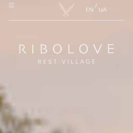
/
EN
UA